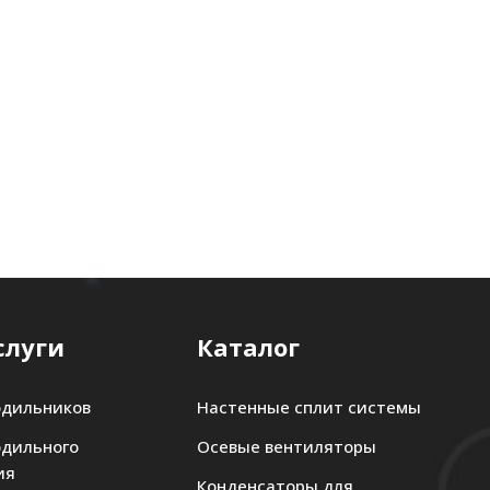
слуги
Каталог
одильников
Настенные сплит системы
одильного
Осевые вентиляторы
ия
Конденсаторы для