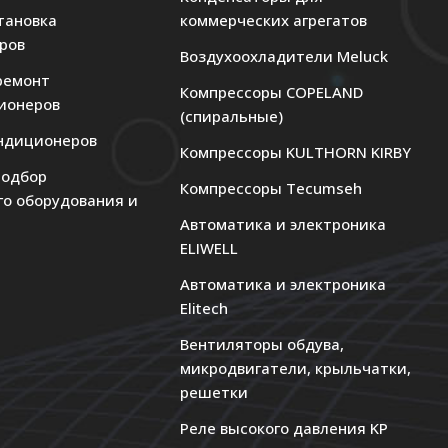
тановка
коммерческих агрегатов
ров
Воздухоохладители Meluck
ремонт
Компрессоры COPELAND
ионеров
(спиральные)
ндиционеров
Компрессоры KULTHORN KIRBY
подбор
Компрессоры Tecumseh
го оборудования и
Автоматика и электроника
ELIWELL
Автоматика и электроника
Elitech
Вентиляторы обдува,
микродвигатели, крыльчатки,
решетки
Реле высокого давления KP