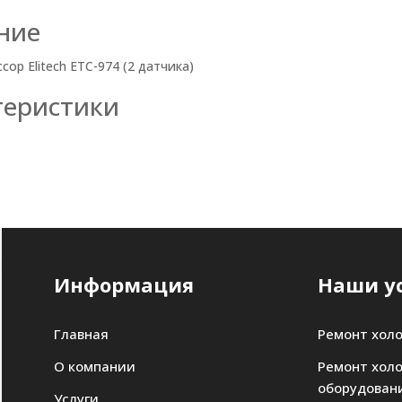
ние
ор Elitech ETC-974 (2 датчика)
теристики
Информация
Наши у
Главная
Ремонт хол
О компании
Ремонт хол
оборудован
Услуги