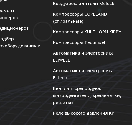
Воздухоохладители Meluck
ремонт
Компрессоры COPELAND
ионеров
(спиральные)
ндиционеров
Компрессоры KULTHORN KIRBY
подбор
Компрессоры Tecumseh
го оборудования и
Автоматика и электроника
ELIWELL
Автоматика и электроника
Elitech
Вентиляторы обдува,
микродвигатели, крыльчатки,
решетки
Реле высокого давления KP